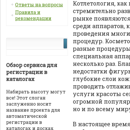
Котлетология, как
Ответы на вопросы
стремительно разв
Правила и
рынке появляютс
рекомендации
среди аппаратов‚
проведения многи
процедур. Космет
разные процедуры,
специальная аппар
несколько раз. Бл
Обзор сервиса для
недостатки фигур
регистрации в
глубокие слои ко
каталогах
проводить отлажив
Набирать высоту могут
услуги красоты с
все! Этот слоган
огромной популярн
заслуженно носит
но и по всему мир
название проекта для
автоматической
регистрации в
В настоящее врем
каталогах и досках