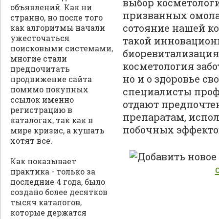
выбор косметолог
объявлений. Как ни
призванных омол
странно, но после того
сотояние нашей к
как алгоритмы начали
ужесточаться
такой инновацион
поисковыми системами,
биоревитализация
многие стали
косметология забо
предпочитать
но и о здоровье св
продвижение сайта
помимо покупных
специалисты про
ссылок именно
отдают предпочте
регистрацию в
препаратам, испол
каталогах, так как в
побочных эффекто
мире кризис, а кушать
хотят все.
Как показывает
практика - только за
последние 4 года, было
создано более десятков
тысяч каталогов,
которые держатся