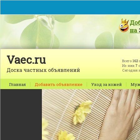
До
на
Vaec.ru
Всего
162
Из них
7
о
Доска частных объявлений
Сегодня 
|
|
|
Главная
Добавить объявление
Уход за кожей
Муж