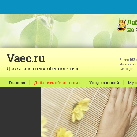
До
на
Vaec.ru
Всего
162
Из них
7
о
Доска частных объявлений
Сегодня 
|
|
|
Главная
Добавить объявление
Уход за кожей
Муж