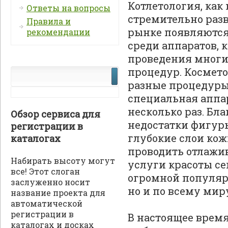
Котлетология, как
Ответы на вопросы
стремительно разв
Правила и
рынке появляютс
рекомендации
среди аппаратов‚
проведения многи
процедур. Космет
разные процедуры,
специальная аппар
несколько раз. Бл
Обзор сервиса для
недостатки фигур
регистрации в
глубокие слои ко
каталогах
проводить отлажив
Набирать высоту могут
услуги красоты с
все! Этот слоган
огромной популярн
заслуженно носит
но и по всему мир
название проекта для
автоматической
регистрации в
В настоящее врем
каталогах и досках