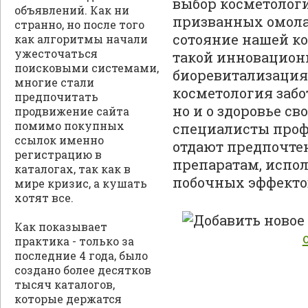
выбор косметолог
объявлений. Как ни
призванных омол
странно, но после того
сотояние нашей к
как алгоритмы начали
ужесточаться
такой инновацион
поисковыми системами,
биоревитализация
многие стали
косметология забо
предпочитать
но и о здоровье св
продвижение сайта
помимо покупных
специалисты про
ссылок именно
отдают предпочте
регистрацию в
препаратам, испол
каталогах, так как в
побочных эффекто
мире кризис, а кушать
хотят все.
Как показывает
практика - только за
последние 4 года, было
создано более десятков
тысяч каталогов,
которые держатся